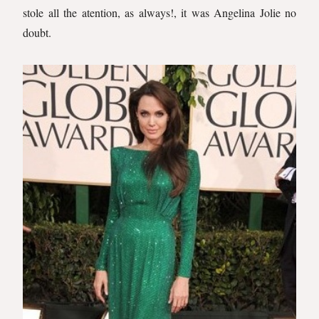
stole all the atention
,
as always
!
, it was
Angelina
Jolie
no
doubt.