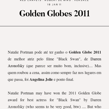
RED CARPETS
.
ROBERT DE NIRO
.
VERSACE
18 JAN 11
Golden Globes 2011
Golden Globe 2011
Natalie Portman pode até ter ganho o
de melhor atriz pelo filme "Black Swan", de
Darren
Aronofsky
(que parece ser muito bom, inclusive).... Mas
quem roubou a cena, assim como sempre faz nos lugares em
Angelina Jolie
que passa, foi
e ponto final.
Natalie
Portman
may have
won the
2011
Golden
Globe
award
for best actress
for
"Black
Swan
" by
Darren
Aronofsky
(
who seems to be very
good,
btw
)
....
But
who